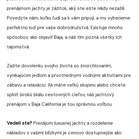
prenájmom jachty je zážitok, aký ste ešte nikdy nezažili.
Povedzte nám, koľko ľudí sa k vám pripojí, a my vyberieme
perfektnú loď pre vaše dobrodružstvá. Existuje mnoho
spôsobov, ako objaviť Baja, a náš tím pozná všetky ich
tajomstvá.
Zažite dovolenku svojho života so šnorchlovaním,
vynikajúcim jedlom a prvotriednymi vodnými aktivitami pre
zábavu a relaxáciu. Ak máte veľkú skupinu alebo chcete
splniť širokú škálu cestovných cieľov, náš jachtový
prenájom v Baja California je tou správnou voľbou.
Vedeli ste?
Prenájom luxusnej jachty a rozdelenie
nákladov s vašimi blízkymi je cenovo dostupnejšie ako