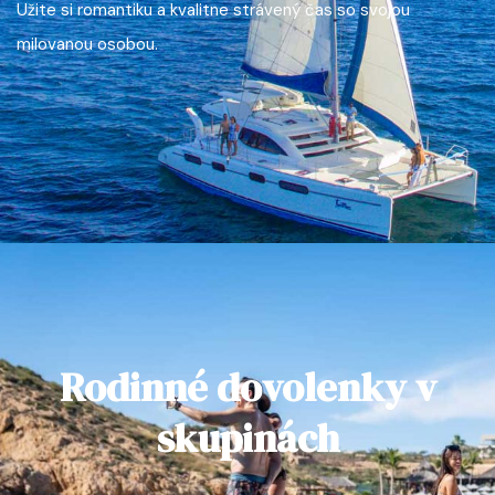
Užite si romantiku a kvalitne strávený čas so svojou
milovanou osobou.
Rodinné dovolenky v
skupinách