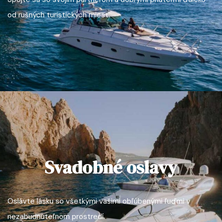
od rušných turistických miest.
Svadobné oslavy
Oslávte lásku so všetkými vašimi obľúbenými ľuďmi v
nezabudnuteľnom prostredí.