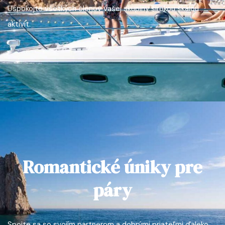
Uspokojte všetkých členov vašej skupiny širokou škálou
aktivít.
Romantické úniky pre
páry
Spojte sa so svojím partnerom a dobrými priateľmi ďaleko