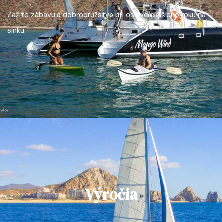
Zažite zábavu a dobrodružstvo pri oslave ďalšieho roku na
slnku.
Výročia