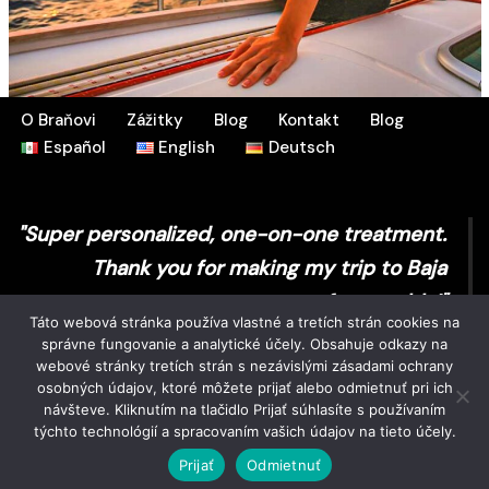
O Braňovi
Zážitky
Blog
Kontakt
Blog
Español
English
Deutsch
"Super personalized, one-on-one treatment.
Thank you for making my trip to Baja
unforgettable!"
Táto webová stránka používa vlastné a tretích strán cookies na
správne fungovanie a analytické účely. Obsahuje odkazy na
Sarah T.
webové stránky tretích strán s nezávislými zásadami ochrany
osobných údajov, ktoré môžete prijať alebo odmietnuť pri ich
návšteve. Kliknutím na tlačidlo Prijať súhlasíte s používaním
týchto technológií a spracovaním vašich údajov na tieto účely.
2022 | Designed by
Azul Unlimited
Prijať
Odmietnuť