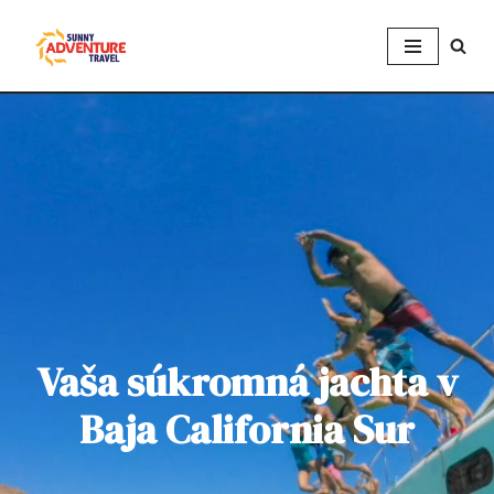
Preskočiť
na
obsah
Vaša súkromná jachta v
Baja California Sur