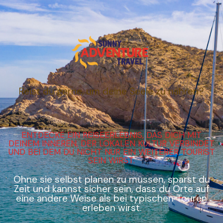
Reist du gerne, um deine Seele zu nähren?
ENTDECKE EIN REISEERLEBNIS, DAS DICH MIT
DEINEM INNEREN, DER LOKALEN KULTUR VERBINDET
UND BEI DEM DU NICHT NUR EIN WEITERER TOURIST
SEIN WIRST.
Ohne sie selbst planen zu müssen, sparst du
Zeit und kannst sicher sein, dass du Orte auf
eine andere Weise als bei typischen Touren
erleben wirst.