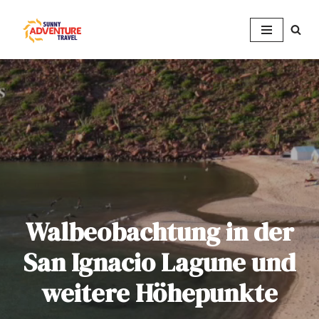
Zum
Inhalt
springen
Walbeobachtung in der
San Ignacio Lagune und
weitere Höhepunkte