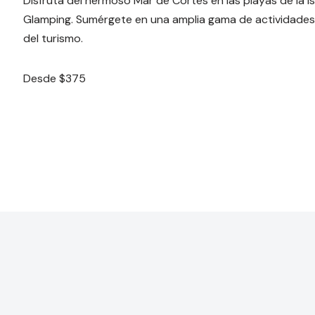
Disfruta del hermoso Mar de Cortés en las playas de la 
Glamping. Sumérgete en una amplia gama de actividades 
del turismo.
Desde $375