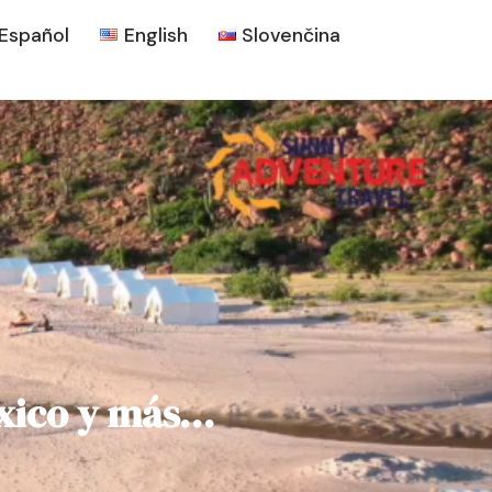
Español
English
Slovenčina
éxico y más…